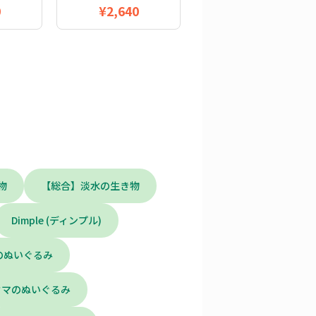
0
¥2,640
物
【総合】淡水の生き物
Dimple (ディンプル)
のぬいぐるみ
ウマのぬいぐるみ