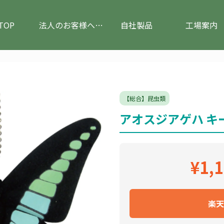
TOP
法人のお客様へ(ぬいぐるみのOEM)
自社製品
工場案内
【総合】昆虫類
アオスジアゲハ キ
¥1,
楽天