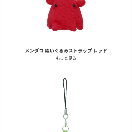
メンダコ ぬいぐるみストラップ レッド
もっと見る