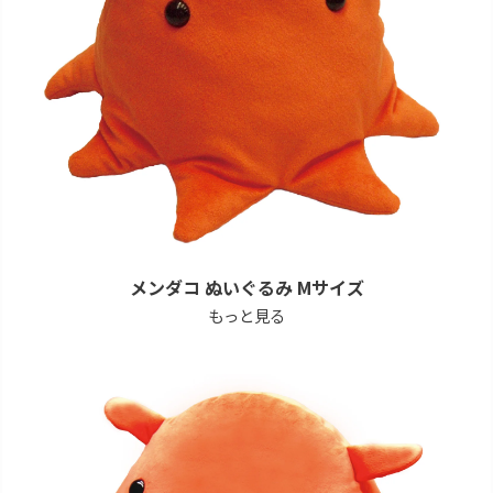
メンダコ ぬいぐるみ Mサイズ
もっと見る