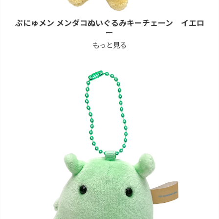
ぷにゅメン メンダコぬいぐるみキーチェーン イエロ
ー
もっと見る