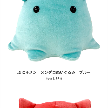
ぷにゅメン メンダコぬいぐるみ ブルー
もっと見る