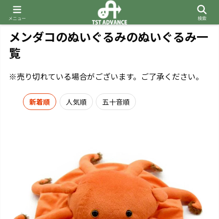
メニュー
検索
メンダコのぬいぐるみのぬいぐるみ一
覧
※売り切れている場合がございます。ご了承ください。
新着順
人気順
五十音順