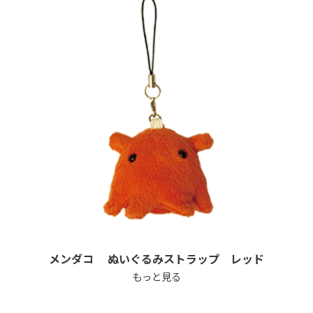
メンダコ ぬいぐるみストラップ レッド
もっと見る