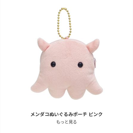
メンダコぬいぐるみポーチ ピンク
もっと見る