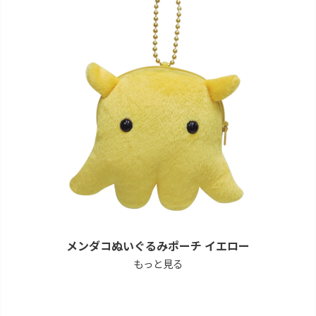
メンダコぬいぐるみポーチ イエロー
もっと見る