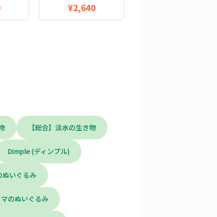
0
¥2,640
物
【総合】淡水の生き物
Dimple (ディンプル)
のぬいぐるみ
ウマのぬいぐるみ