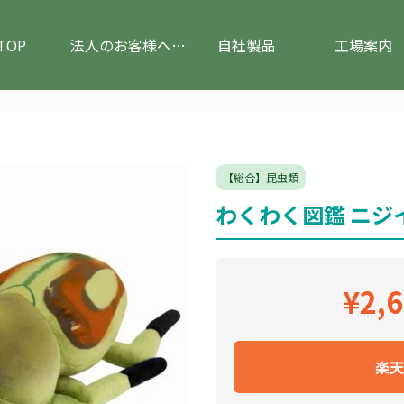
TOP
法人のお客様へ(ぬいぐるみのOEM)
自社製品
工場案内
【総合】昆虫類
わくわく図鑑 ニジ
¥2,
楽天