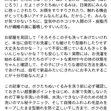
じろう）」だよ！ボクたちぬいぐるみは、日常的にみんな
に抱っこされたり、お顔をすりすりされたり、触れる機会
がとっても多いアイテムなんだよね。だからこそ、みんな
が気づかないうちに、空気中のホコリや人間の汗・皮脂汚
れが繊維の奥に蓄積しやすいんだな。
お部屋を見回して「そろそろこの子も洗ってあげたいけれ
ど、本当に自宅でお洗濯しても破けたり型崩れしたりせず
大丈夫なのかな…？」って不安に感じている人もきっと多
いんじゃないかな？でも安心してね！実際には、お洗濯を
始める前にボクたちのデリケートな素材や今の体の状態を
ちゃんと確認して、その子にぴったりな適切な方法を選ん
であげれば、自宅で新品みたいにきれいにお手入れするこ
とが十分可能なんだよ！
この記事では、ボクたちぬいぐるみを洗う前に必ず確認し
ておきたい超重要ポイントをはじめ、お家で失敗しないた
めの丁寧な手洗いの手順、水洗いできない子のための拭き
洗いのマル秘テクニック、そして自慢のふわふわ毛並みを
キープしたまま型崩れを防ぐ正しい干し方まで、ボクの言