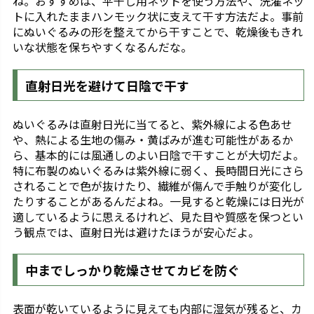
ね。おすすめは、平干し用ネットを使う方法や、洗濯ネッ
トに入れたままハンモック状に支えて干す方法だよ。事前
にぬいぐるみの形を整えてから干すことで、乾燥後もきれ
いな状態を保ちやすくなるんだな。
直射日光を避けて日陰で干す
ぬいぐるみは直射日光に当てると、紫外線による色あせ
や、熱による生地の傷み・黄ばみが進む可能性があるか
ら、基本的には風通しのよい日陰で干すことが大切だよ。
特に布製のぬいぐるみは紫外線に弱く、長時間日光にさら
されることで色が抜けたり、繊維が傷んで手触りが変化し
たりすることがあるんだよね。一見すると乾燥には日光が
適しているように思えるけれど、見た目や質感を保つとい
う観点では、直射日光は避けたほうが安心だよ。
中までしっかり乾燥させてカビを防ぐ
表面が乾いているように見えても内部に湿気が残ると、カ