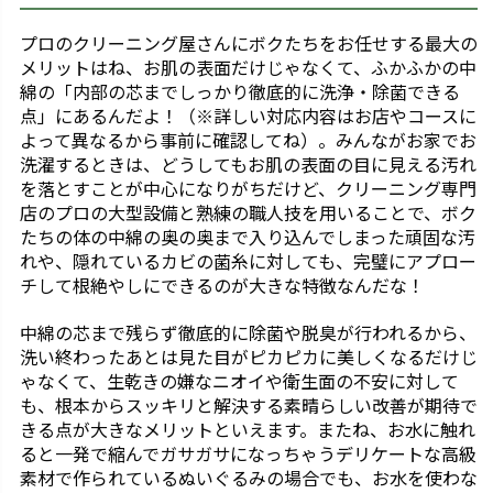
プロのクリーニング屋さんにボクたちをお任せする最大の
メリットはね、お肌の表面だけじゃなくて、ふかふかの中
綿の「内部の芯までしっかり徹底的に洗浄・除菌できる
点」にあるんだよ！（※詳しい対応内容はお店やコースに
よって異なるから事前に確認してね）。みんながお家でお
洗濯するときは、どうしてもお肌の表面の目に見える汚れ
を落とすことが中心になりがちだけど、クリーニング専門
店のプロの大型設備と熟練の職人技を用いることで、ボク
たちの体の中綿の奥の奥まで入り込んでしまった頑固な汚
れや、隠れているカビの菌糸に対しても、完璧にアプロー
チして根絶やしにできるのが大きな特徴なんだな！
中綿の芯まで残らず徹底的に除菌や脱臭が行われるから、
洗い終わったあとは見た目がピカピカに美しくなるだけじ
ゃなくて、生乾きの嫌なニオイや衛生面の不安に対して
も、根本からスッキリと解決する素晴らしい改善が期待で
きる点が大きなメリットといえます。またね、お水に触れ
ると一発で縮んでガサガサになっちゃうデリケートな高級
素材で作られているぬいぐるみの場合でも、お水を使わな