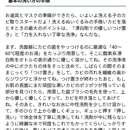
基本の洗い方の手順
お道具とマスクの準備ができたら、いよいよ洗える子のカ
ビ取りスタートだよ！洗えるぬいぐるみの手強いカビを落
とすときの最大のポイントは、「漂白剤での優しいつけ置
き」と「力を入れない丁寧な洗浄」なんだな。
まず、洗面器にカビの菌をやっつけるのに最適な「40〜
60℃程度のお湯」をたっぷり用意して、そこに酸素系漂
白剤をボトルの表示通りに優しく溶かしてね。その洗浄液
の中にボクたちの体をそっと沈めて、しばらくの間そのま
まじっくり「つけ置き」をして、カビの汚れを繊維の奥か
らジワジワと浮かせてね。つけ置きが終わったあと、もし
お肌の表面にまだ頑固な黒いカビのポツポツが残っている
部分を見つけたら、用意した歯ブラシの毛先を使って、上
から優しく優しくこすって、カビを叩き落としてあげて
ね。そのあと、きれいなお水に中性洗剤を少しだけ溶かし
て、手のひらで上から優しくギュッ、ギュッと押す「押し
洗い」で体全体を丁寧に洗浄してね！洗剤が中に残らない
ように綺麗な水で何度もこれでもかってくらいしっかりす
すいだ後は、乾いたバスタオルでボクたちを優しく包んで