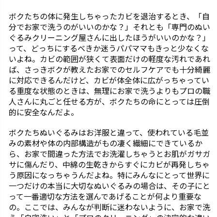
ボクたちの体に発生しちゃったカビを退治するとき、「自
分でお家で洗うのがいいのかな？」それとも「専門のぬい
ぐるみクリーニング屋さんに出したほうがいいのかな？」
って、どっちにするべきか迷うパパママもきっと少なくな
いよね。カビの範囲が狭くて表面だけの軽度な汚れであれ
ば、さっきボクが教えたお家でのセルフケアでも十分綺麗
に対応できるんだけど、カビが体全体に広がっちゃってい
る重度な状態のときは、無理にお家で洗うよりもプロの職
人さんに丸ごと任せる方が、ボクたちの命にとっては圧倒
的に安全なんだよ。
ボクたちぬいぐるみはお洋服と違って、使われている毛並
みの素材や体の内部構造がもの凄く繊細にできているか
ら、お家で間違った方法でお洗濯しちゃうとお肌がガサガ
サに傷んだり、中綿の生乾きからすぐにカビが再発しちゃ
う原因になっちゃうんだよね。特にみんなにとって世界に
一つだけの本当に大切なぬいぐるみの場合は、その子にと
って一番適切な方法を選んであげることが何より重要な
の。ここでは、みんなが判断に迷わないように、お家で洗