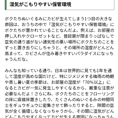
湿気がこもりやすい保管環境
ボクたちぬいぐるみにカビが生えてしまう1つ目の大きな
原因は、おうちの中で「湿気がこもりやすい保管環境」に
ボクたちが置かれていることなんだよ。例えば、お部屋の
押し入れやクローゼットなど、普段扉が閉まりっぱなしで
空気の通り道がない通気性の悪い場所にボクたちのことを
ずっと置き去りにしちゃうと、その場所の湿度がどんどん
高まって、カビさんが住み着きやすいパラダイスになっち
ゃうんだな。
みんなも知っている通り、日本は世界的に見ても1年を通
して湿度が高めな国だけど、特にジメジメする梅雨の時期
や蒸し暑い夏の季節は、お部屋の湿度が「70％以上」に
なるとカビが一気に発生しやすくなるから、厳重な注意が
必要なんだよ！さらにね、ボクたちのことをフローリング
の床に直接床置きしたり、たくさんのぬいぐるみの仲間同
士をギュウギュウに密集させて飾ったりすると、隙間の空
気が全く循環しなくなっちゃうから、その間に湿気がどん
どんこもりやすくなってカビが生える原因になっちゃうん