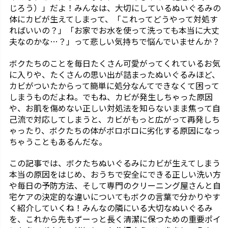
じろう）」だよ！みんなは、大切にしているぬいぐるみの
体にカビが生えてしまって、「これってどうやって対処す
ればいいの？」「お家でお水を使って洗っても本当に大丈
夫なのかな…？」って悲しい気持ちで悩んでいませんか？
ボクたちのことを毎日たくさん可愛がってくれているお気
に入りや、たくさんの思い出が詰まったぬいぐるみほど、
カビがついたからって簡単に処分なんてできなくて困って
しまうものだよね。でもね、カビが発生しちゃった原因
や、お肌を傷めない正しい対処法を知らないまま焦って自
己流で対応してしまうと、カビがもっと広がって再発しち
ゃったり、ボクたちの体がボロボロに劣化する原因になっ
ちゃうこともあるんだな。
この記事では、ボクたちぬいぐるみにカビが生えてしまう
本当の原因をはじめ、おうちで安全にできる正しい洗い方
や毎日の予防方法、そして専門のクリーニング屋さんと自
宅ケアの決定的な違いについてもボクの言葉で分かりやす
く紹介していくね！みんなの隣にいる大切なぬいぐるみ
を、これから先もずーっと長く清潔に保つための重要ポイ