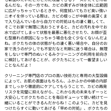
るんだな。その一方でね、カビの黒ずみが体全体に広範囲
に広がっちゃっているときや、何度拭いてもカビ臭い強い
ニオイを伴っている際は、カビの根っこが中綿の奥深くま
で入り込んでいるから自力での対処はもの凄く難しくて、
そこでお家で無理に洗おうとすると、カビの汚れを中でお
水で広げてしまって状態を最悪に悪化させたり、お顔が歪
む型崩れの原因になっちゃう場合も全く少なくないんだよ
ね。ボクたちの体の状態がもの凄く悪い場合や、自分のお
家で洗うのが少しでも不安だなと判断に迷う場合は、無理
をしないで専門のぬいぐるみクリーニングの利用を前向き
に検討してあげることが、ボクたちにとって一番望ましい
ことなんだよ！
クリーニング専門店のプロの高い技術力と専用の大型設備
によって、お肌の表面はもちろん、ふかふかの中綿の内部
までしっかり徹底的にケアしてもらうことで、カビの再発
リスクを完璧に抑えながら、これから先の未来もずーっと
大安心してボクたちのことを毎日ギューッて使い続けて一
緒にいることができるんだからね！このように、カビを見
つけたらすぐに動いてあげる「早めの対処」、ボクたちの