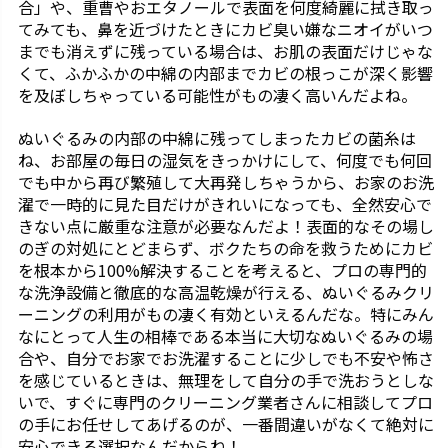
合」や、重曹やおエタノールで表面を何度綺麗に拭き取っ
てみても、鼻を近づけたときにカビ臭い嫌なニオイがいつ
までも消えずに残っている場合は、お肌の表面だけじゃな
くて、ふかふかの中綿の内部までカビの根っこが深く影響
を及ぼしちゃっている可能性がもの凄く高いんだよね。
ぬいぐるみの内部の中綿に残ってしまったカビの菌糸は
ね、お部屋の毎日の湿気をきっかけにして、何度でも何回
でも中から再び繁殖して大再発しちゃうから、お家のお洗
濯で一時的に見た目だけがきれいになっても、全然安心で
きない点に厳重な注意が必要なんだよ！表面的なその場し
のぎの対処にとどまらず、ボクたちの命を救うためにカビ
を根本から100%解決することを考えると、プロの専門的
な洗浄設備と徹底的な高温乾燥が行える、ぬいぐるみクリ
ーニングの利用がもの凄く有効といえるんだな。特にみん
なにとって人生の相棒である本当に大切なぬいぐるみの場
合や、自分でお家でお洗濯することに少しでも不安や怖さ
を感じているときは、無理をして自分の手で洗おうとしな
いで、すぐに専門のクリーニング業者さんに相談してプロ
の手にお任せしてあげるのが、一番間違いがなくて絶対に
安心できる選択なんだからね！