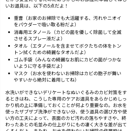
いお道具は、以下の5点だよ！
重曹（お家のお掃除でも大活躍する、汚れやニオイ
をパウダーで吸い取る粉だよ）
消毒用エタノール（カビの菌を優しく除菌して全滅
させるスプレー液だよ）
タオル（エタノールを含ませてボクたちの体をトン
トン拭くための綺麗なタオルだよ）
ゴム手袋（みんなの綺麗なお肌にカビの菌がつかな
いように守る手袋だよ）
マスク（お水を使わないお掃除はカビの胞子が舞い
やすいから絶対に着用してね）
水洗いができないデリケートなぬいぐるみのカビ対策をす
るときはね、こうした専用のケアお道具をあらかじめしっ
かり机の上に準備しておくことが何より重要なの。お水を
使ったザブザブ洗浄ができない分、使う道具の選び方や使
い方の工夫によって、表面のカビ汚れの落ちやすさや、終
わったあとの毛並みの仕上がりにもの凄く大きな差が出て
くるんだよ。またね、お水を使わないお掃除の作業時は、