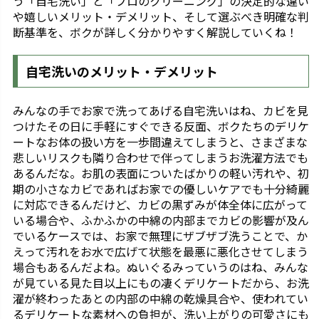
う「自宅洗い」と「プロのクリーニング」の決定的な違い
や嬉しいメリット・デメリット、そして選ぶべき明確な判
断基準を、ボクが詳しく分かりやすく解説していくね！
自宅洗いのメリット・デメリット
みんなの手でお家で洗ってあげる自宅洗いはね、カビを見
つけたその日に手軽にすぐできる反面、ボクたちのデリケ
ートなお体の扱い方を一歩間違えてしまうと、さまざまな
悲しいリスクも隣り合わせで伴ってしまうお洗濯方法でも
あるんだな。お肌の表面についたばかりの軽い汚れや、初
期の小さなカビであればお家での優しいケアでも十分綺麗
に対応できるんだけど、カビの黒ずみが体全体に広がって
いる場合や、ふかふかの中綿の内部までカビの影響が及ん
でいるケースでは、お家で無理にザブザブ洗うことで、か
えって汚れをお水で広げて状態を最悪に悪化させてしまう
場合もあるんだよね。ぬいぐるみっていうのはね、みんな
が見ている見た目以上にもの凄くデリケートだから、お洗
濯が終わったあとの内部の中綿の乾燥具合や、使われてい
るデリケートな素材への負担が、洗い上がりの可愛さにも