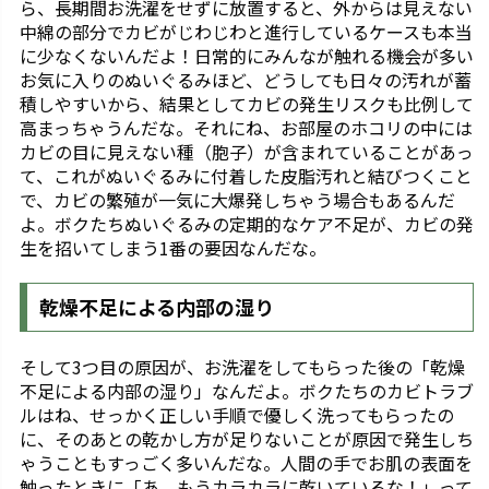
ら、長期間お洗濯をせずに放置すると、外からは見えない
中綿の部分でカビがじわじわと進行しているケースも本当
に少なくないんだよ！日常的にみんなが触れる機会が多い
お気に入りのぬいぐるみほど、どうしても日々の汚れが蓄
積しやすいから、結果としてカビの発生リスクも比例して
高まっちゃうんだな。それにね、お部屋のホコリの中には
カビの目に見えない種（胞子）が含まれていることがあっ
て、これがぬいぐるみに付着した皮脂汚れと結びつくこと
で、カビの繁殖が一気に大爆発しちゃう場合もあるんだ
よ。ボクたちぬいぐるみの定期的なケア不足が、カビの発
生を招いてしまう1番の要因なんだな。
乾燥不足による内部の湿り
そして3つ目の原因が、お洗濯をしてもらった後の「乾燥
不足による内部の湿り」なんだよ。ボクたちのカビトラブ
ルはね、せっかく正しい手順で優しく洗ってもらったの
に、そのあとの乾かし方が足りないことが原因で発生しち
ゃうこともすっごく多いんだな。人間の手でお肌の表面を
触ったときに「あ、もうカラカラに乾いているな！」って