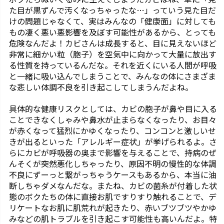
た目が黒ずんで汚くなっちゃったな…」っていう見た目だ
けの問題じゃなくて、実はみんなの「健康面」に対しても
もの凄く悪い悪影響を及ぼす可能性があるから、とっても
危険なんだよ！カビさんは成長すると、目に見えないほど
非常に細かい粒（胞子）を空気中に向かって大量に放出す
る性質を持っているんだな。それを近くにいる人間が呼吸
と一緒に吸い込んでしまうことで、みんなの体にさまざま
な悲しい体調不良を引き起こしてしまうんだよね。
具体的な健康リスクとしては、カビの胞子が鼻や目に入る
ことできなくしゃみや鼻水が止まらなくなったり、お目々
が赤くなって猛烈にかゆくなったり、コンコンと激しいせ
きが出るといった「アレルギー症状」が挙げられるよ。さ
らにカビが呼吸器の奥まで影響を与えることで、持病のぜ
んそくが突然悪化しちゃったり、原因不明の慢性的な体調
不良にずーっと繋がっちゃうケースもあるから、本当に油
断しちゃダメなんだな。またね、カビの菌糸が付着した状
態のボクたちの体に直接お肌ですりすり触れることで、デ
リケートなお肌に肌荒れが起きたり、赤いブツブツやかゆ
みなどの肌トラブルを引き起こす可能性も高いんだよ。特