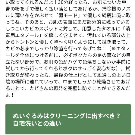
い取ってくれるんだよ！30分経ったら、お肌についた重
曹の粉を手で優しく払い落としてあげるか、掃除機のノズ
ルに薄い布をかぶせて「弱モード」で優しく綺麗に吸い取
ってね。そのあと、お肌の表面にまだ部分的に残っている
しつこいカビのスポットに対して、用意したタオルに「消
毒用エタノール」を優しく含ませて、汚れている部分の上
からトントンと優しく軽〜く叩くようにして拭き取って、
カビの芯までしっかり除菌を行ってあげてね！（※エタノ
ールを全体につける前に、必ずボクたちの足の裏などの目
立たない部分で、お肌の色がハゲて色落ちしないか事前に
試してから行ってくれるとボクはすっごく安心だな）。拭
き取りが終わったら、最後の仕上げとして風通しのよい日
陰の場所に連れていって、中までしっかり乾燥させてあげ
ることで、カビさんの再発を完璧に防ぐことができるんだ
よ！
ぬいぐるみはクリーニングに出すべき？
自宅洗いとの違い