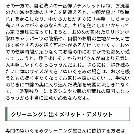
その一方で、自宅洗いの一番怖いデメリットはね、お洗濯
の力加減や乾燥のさせ方を間違えると、お顔が歪む「型崩
れ」を起こしたり、中からカビがすぐに「再発」しちゃう
高いリスクがある点なんだよ。カビを落としたいからって
お家で無理に洗ってしまうと、おめめが割れたりリボンが
取れちゃうパーツの破損や、自慢のお肌の生地が一気に古
びて劣化するのを招く可能性があるだけじゃなくて、お外
での乾燥時間が足りなくてお腹の中にわずかでも湿気が残
ってしまうと、数日後にそこからカビさんが前より元気に
大再発しやすくなっちゃうんだよね。さらにね、抱き枕み
たいに体のサイズが大きいぬいぐるみの場合は、お水を吸
うともの凄く重たくなってお家じゃ扱いにくいし、手洗い
のときに中綿の奥に入り込んだ洗剤を綺麗に流しきれなく
て、「洗剤残り」によるシミやお肌の肌荒れの原因になっ
ちゃうから本当に注意が必要なんだよ。
クリーニングに出すメリット・デメリット
専門のぬいぐるみクリーニング屋さんに依頼する方法は