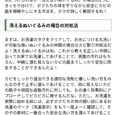
きっちり分けて、ボクたちの体を守りながら安全にカビの
菌を根絶やしにする方法を、ボクが詳しく解説するね！
洗えるぬいぐるみの場合の対処法
まずは、お洗濯のタグをクリアして、お水につける丸洗い
が可能な強いぬいぐるみの仲間の場合のカビ取り対処法だ
よ！洗えるぬいぐるみはね、これから教える正しい手順に
沿ってお家でお洗濯してあげることで、表面の汚れはもち
ろん、中綿に潜む見えないカビの菌までしっかり安全に除
去することができるんだよ！
カビをしっかり退治できる適切な洗剤と優しい洗い方をみ
んなの手で上手に選んであげることで、目に見えないカビ
の胞子や頑固な皮脂汚れに対しても、もの凄く効果的にア
プローチしてピカピカに戻せるんだな。ただし、お洗濯を
実際に始める前には、必ずボクたちの体の縫い目にあるお
洗濯のマーク（洗濯表示）をもう一度よーく確認して、そ
の子の素材に一番合った安全な洗い方を選んであげること